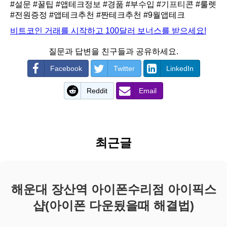
#설문
#꿀팁
#앱테크정보
#경품
#부수입
#기프티콘
#룰렛
#전원증정
#앱테크추천
#짠테크추천
#9월앱테크
비트코인 거래를 시작하고 100달러 보너스를 받으세요!
질문과 답변을 친구들과 공유하세요.
Facebook
Twitter
LinkedIn
Reddit
Email
최근글
해운대 장산역 아이폰수리점 아이픽스
샵(아이폰 다운됬을때 해결법)