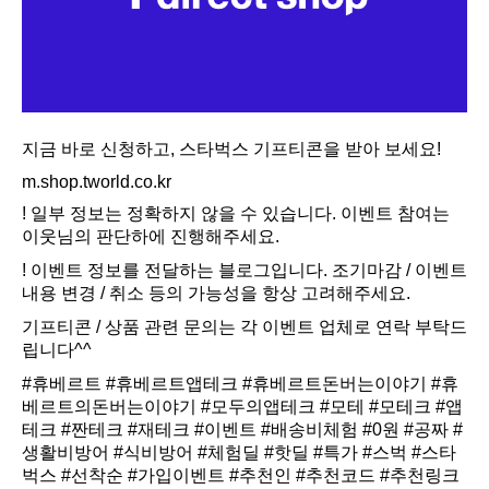
지금 바로 신청하고, 스타벅스 기프티콘을 받아 보세요!
m.shop.tworld.co.kr
​! 일부 정보는 정확하지 않을 수 있습니다. 이벤트 참여는
이웃님의 판단하에 진행해주세요.
! 이벤트 정보를 전달하는 블로그입니다. 조기마감 / 이벤트
내용 변경 / 취소 등의 가능성을 항상 고려해주세요.
기프티콘 / 상품 관련 문의는 각 이벤트 업체로 연락 부탁드
립니다^^
#휴베르트
#휴베르트앱테크
#휴베르트돈버는이야기
#휴
베르트의돈버는이야기
#모두의앱테크
#모테
#모테크
#앱
테크
#짠테크
#재테크
#이벤트
#배송비체험
#0원
#공짜
#
생활비방어
#식비방어
#체험딜
#핫딜
#특가
#스벅
#스타
벅스
#선착순
#가입이벤트
#추천인
#추천코드
#추천링크