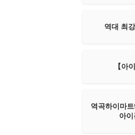
역대 최강
【아이폰
역곡하이마트9/
아이