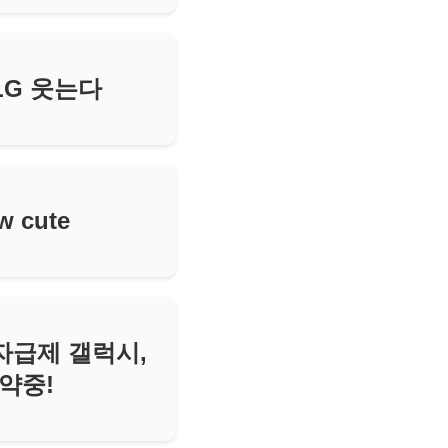
LG 웃는다
 cute
,자급제 갤럭시,
약중!