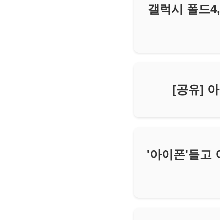
갤럭시 폴드4,
[공유] 아이
'아이폰'들고