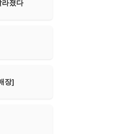
달라졌다
매장]