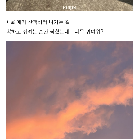
+ 울 애기 산책하러 나가는 길
뽁하고 뛰려는 순간 찍혔는데... 너무 귀여워?