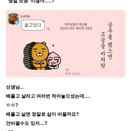
"생일 조공"이잖아......?
선생님...
베풀고 살라고 여러번 적어놓으셨는데.....
ㅇㅇ?
베풀고 살면 정말로 삶이 바뀔까요?
안바뀔수도 있지....?