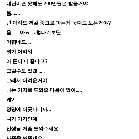
내년이면 못해도 200만원은 받을거야...
음.......
넌 아직도 저걸 중고로 파는게 낫다고 보는거야?
음...... 아뇨 그렇다기보단.....
어렵네요....
뭐가 어려워...
아 돈이 더 좋다고?
그럴수도 있겠......
그래서 어려운거야.....
나는 거지를 도와줄 마음이 없어.....
왜?
정명에 어긋나니까...
니가 거지인데
선생님 저좀 도와주세요
사주좀 봐주세요