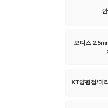
안
모디스 2.5
KT양평점/미리