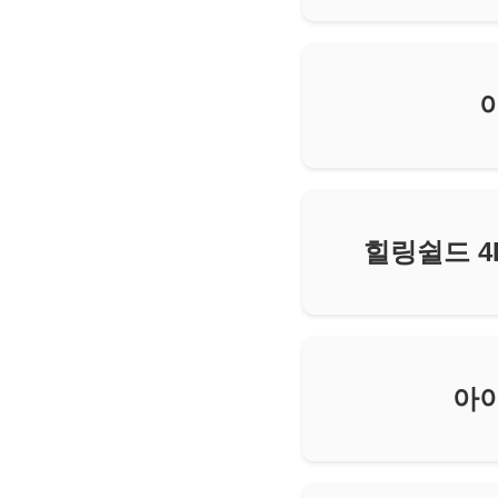
힐링쉴드 4
아이