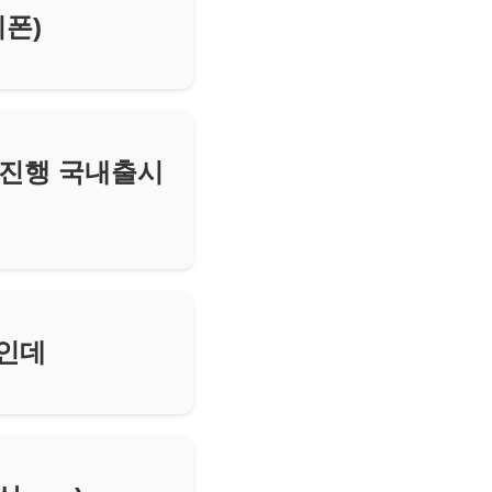
폰)
 진행 국내출시
정인데