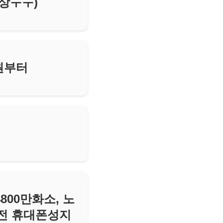
인상ㅜㅜ)
만원부터
4800만화소, 노
대전 휴대폰성지