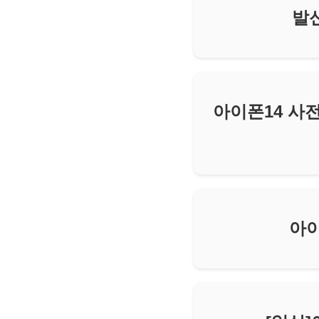
발
아이폰14 사
아이