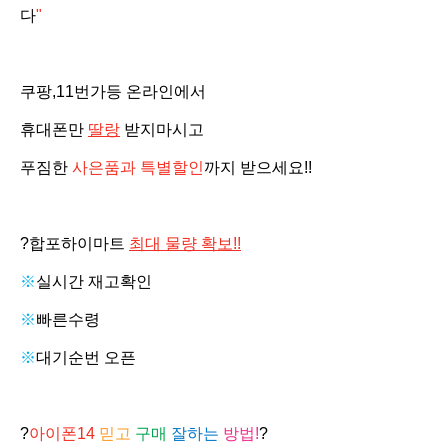
다
"
쿠팡,11번가등 온라인에서
휴대폰만
딸랑
받지마시고
푸짐한
사은품과 특별할인
까지 받으세요!!
?합포하이마트 ​
최대 물량 확보!!
※
실시간 재고확인
※
빠른수령
※
대기순번 오픈
?
아이폰14
믿고
구매
잘하는
방법!
?