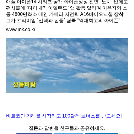
애플 아이폰14 시리즈 공개 아이폰상징 전면 `노치` 없애고
펀치홀에 `다이내믹 아일랜드` 앱 활동 알리며 이용자와 소
통 4800만화소 메인 카메라 저전력 A16바이오닉칩 장착
고가 프리미엄 `선택과 집중` 팀쿡 "역대최고의 아이폰"
www.mk.co.kr
비트코인 거래를 시작하고 100달러 보너스를 받으세요!
질문과 답변을 친구들과 공유하세요.