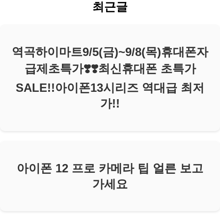
최근글
역곡하이마트9/5(금)~9/8(목)휴대폰자
급제초특가❣️❣️최신휴대폰 초특가
SALE!!아이폰13시리즈 역대급 최저
가!!
아이폰 12 프로 카메라 팁 얼른 보고
가세요