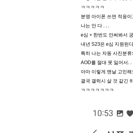
ㅋㅋㅋㅋㅋ
분명 아이폰 쓰면 적응이
나는 안 다 . . .
e심 + 한번도 안써봐서
내년 S23은 e심 지원된
특히 나는 자동 사진분류
AOD를 절대 못 잃어서. . 
아마 이렇게 맨날 고민해
결국 갤럭시 살 것 같긴 
ㅋㅋㅋㅋㅋㅋㅋ