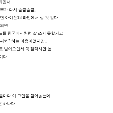
팩되면서
뿌가 다시 슬금슬금,,
면 아이폰13 라인에서 살 것 같다
 되면
드를 한국에서처럼 잘 쓰지 못할거고
써봐? 하는 마음이었지만,,
 넘어오면서 쭉 갤럭시만 쓴,,
충이다
들마다 이 고민을 털어놓는데
은 하나다