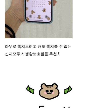
좌우로 훔쳐보려고 해도 훔쳐볼 수 없는
신지모루 사생활보호필름 추천 !