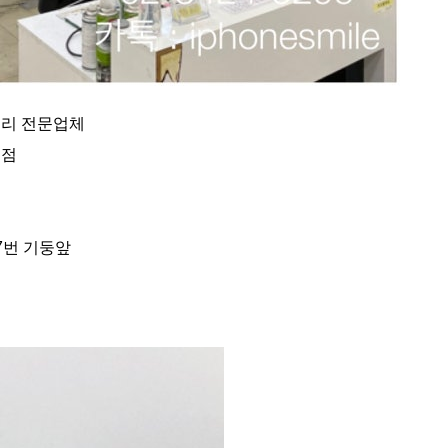
수리 전문업체
점​
7번 기둥앞