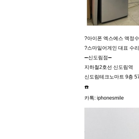
?아이폰 엑스에스 액정
?스마일어게인 대표 수리
➖신도림점➖
지하철2호선 신도림역
신도림테크노마트 9층 5
☎️
카톡: iphonesmile