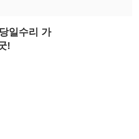
 당일수리 가
굿!