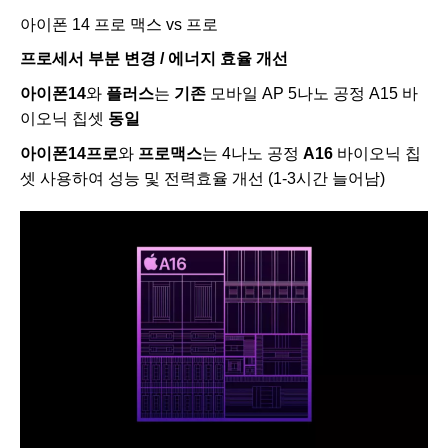
아이폰 14 프로 맥스 vs 프로
프로세서 부분 변경 / 에너지 효율 개선
아이폰14
와
플러스
는
기존
모바일 AP 5나노 공정 A15 바
이오닉 칩셋
동일
아이폰14프로
와
프로맥스
는 4나노 공정
A16
바이오닉 칩
셋 사용하여 성능 및 전력효율 개선 (1-3시간 늘어남)