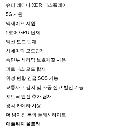
슈퍼 레티나 XDR 디스플레이
5G 지원
맥세이프 지원
5코어 GPU 탑재
액션 모드 탑재
시네마틱 모드탑재
측면부 세라믹 보호재질 사용
피트니스 모드 탑재
위성 편향 긴급 SOS 기능
교통사고 감지 및 자동 신고 발신 기능
포토닉 엔진 추가 탑재
광각 카메라 사용
더 밝아진 톤의 플래시라이트
애플워치 울트라