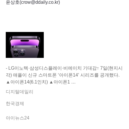
윤상호(
crow@ddaily.co.kr
)
- LG이노텍·삼성디스플레이·비에이치 기대감↑ 7일(현지시
각) 애플이 신규 스마트폰 ‘아이폰14’ 시리즈를 공개했다.
▲아이폰14(6.1인치) ▲아이폰1 …
디지털데일리
한국경제
아이뉴스24