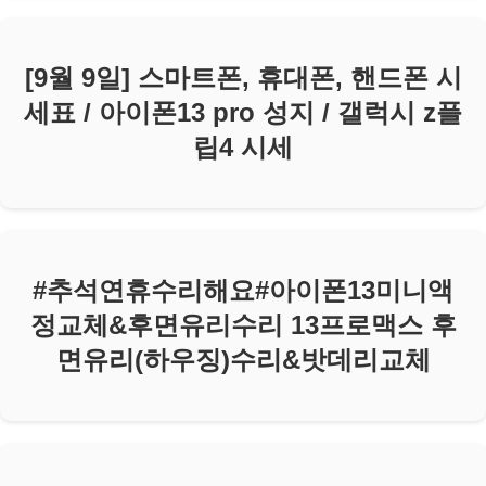
[9월 9일] 스마트폰, 휴대폰, 핸드폰 시
세표 / 아이폰13 pro 성지 / 갤럭시 z플
립4 시세
#추석연휴수리해요#아이폰13미니액
정교체&후면유리수리 13프로맥스 후
면유리(하우징)수리&밧데리교체