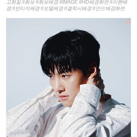
고화질
#화보
#화보배경
#IMAGE
#HD배경화면
#이쁜배
경
#빈티지배경
#모델배경
#갤럭시배경
#안드배경화면