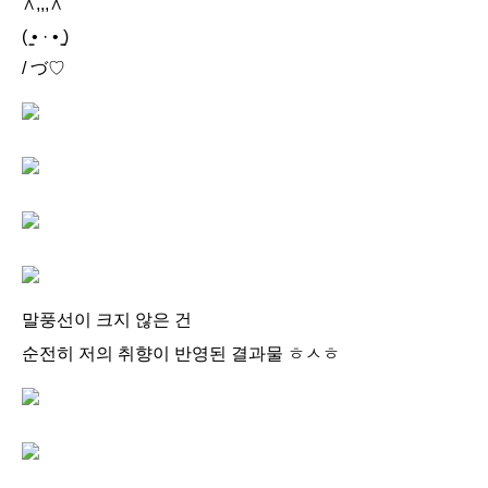
∧,,,∧
( ̳• · • ̳)
/ づ♡
말풍선이 크지 않은 건
순전히 저의 취향이 반영된 결과물 ㅎㅅㅎ