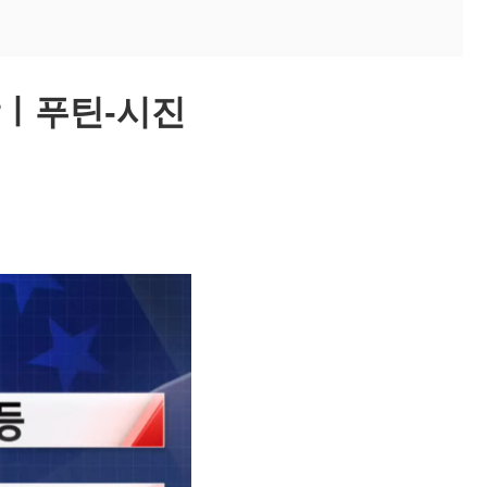
급락ㅣ푸틴-시진