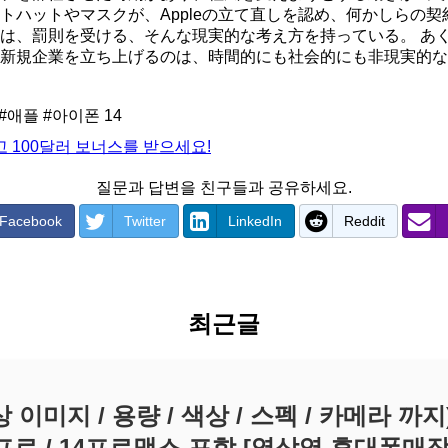
トハットやマスクが、Appleの立て直しを認め、何かしらの
は、罰則を受ける、そんな現実的な考え方を持っている。 あ
新規企業を立ち上げるのは、時間的にも社会的にも非現実的なので
#애플
#아이폰
14
 100달러 보너스를 받으세요!
질문과 답변을 친구들과 공유하세요.
Facebook
Twitter
LinkedIn
Reddit
최근글
 이미지 / 용량 / 색상 / 스펙 / 카메라 까지) -
프로 / 14프로맥스 포함 [역삼역 휴대폰매장