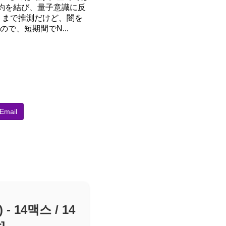
契約を結び、量子意識に反
くまで推測だけど、闇を
、短期間でN...
Email
 14맥스 / 14
]