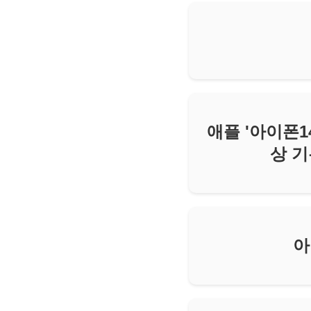
애플 '아이폰1
상 기
아