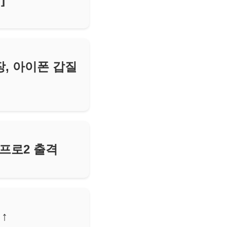
장, 아이폰 갑질
팟프로2 출격
↑