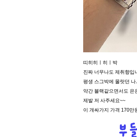
띠히히ㅣ히ㅣ박
진짜 너무나도 제취향입니
평생 스그박에 몰랏던 나..
약간 블랙같으면서도 은은
제발 저 사주세요~~
이 개싸가지 가격 170