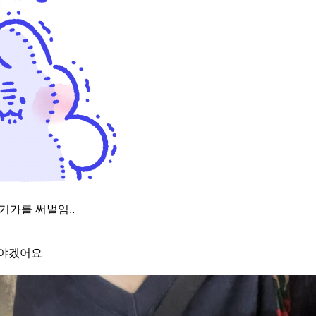
0기가를 써벌임..
궈야겠어요