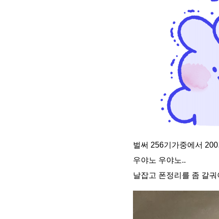
벌써 256기가중에서 20
우야노 우야노..
날잡고 폰정리를 좀 갈