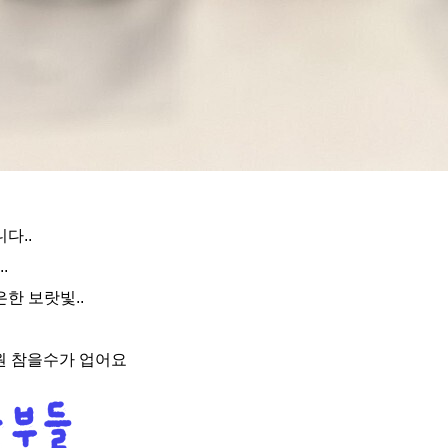
다..
.
한 보랏빛..
만원 참을수가 업어요