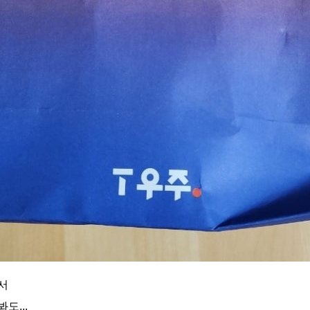
서
도...