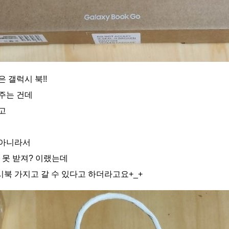
 갤럭시 북!!
주는 건데
고
 아니라서
 못 받져? 이랬는데
북 가지고 갈 수 있다고 하더라고요+_+