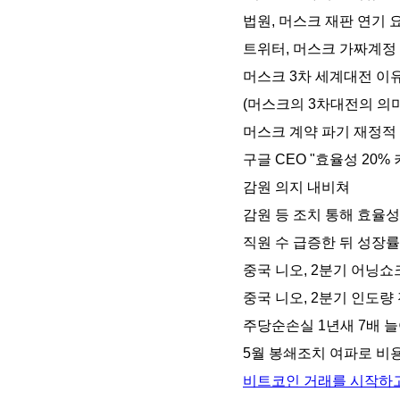
법원, 머스크 재판 연기 
트위터, 머스크 가짜계정
머스크 3차 세계대전 이
(머스크의 3차대전의 의
머스크 계약 파기 재정적
구글 CEO "효율성 20%
감원 의지 내비쳐
감원 등 조치 통해 효율성
직원 수 급증한 뒤 성장률
중국 니오, 2분기 어닝쇼
중국 니오, 2분기 인도
주당순손실 1년새 7배 늘
5월 봉쇄조치 여파로 비
비트코인 거래를 시작하고