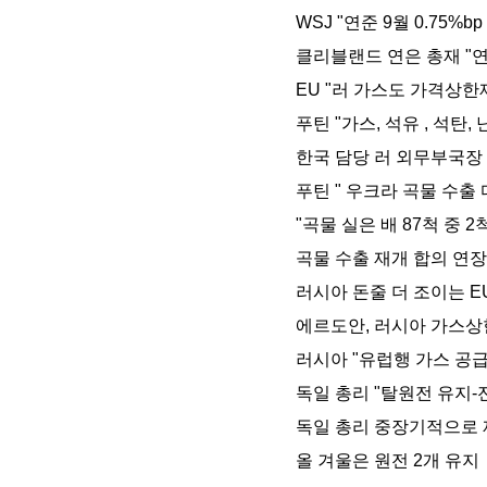
WSJ "연준 9월 0.75%b
클리블랜드 연은 총재 "연
EU "러 가스도 가격상한제
푸틴 "가스, 석유 , 석탄,
한국 담당 러 외무부국장 
푸틴 " 우크라 곡물 수출
"곡물 실은 배 87척 중 
곡물 수출 재개 합의 연장
러시아 돈줄 더 조이는 E
에르도안, 러시아 가스상
러시아 "유럽행 가스 공
독일 총리 "탈원전 유지
독일 총리 중장기적으로
올 겨울은 원전 2개 유지