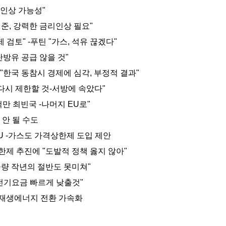
p 인상 가능성"
준, 강력한 금리인상 필요"
 검토" -푸틴 "가스, 석유 끊겠다"
 난방유 공급 않을 것"
"한국 동참시 경제에 심각, 부정적 결과"
 다시 제한할 것-서방에 속았다"
2척만 최빈국 -나머지 EU로"
 안 될 수도
U -가스도 가격상한제 도입 제안
한제 추진에 "도발적 정책 옳지 않아"
급량 작년의 절반도 못미쳐"
-전기요금 빠르게 낮출것"
 재생에너지 전환 가속화