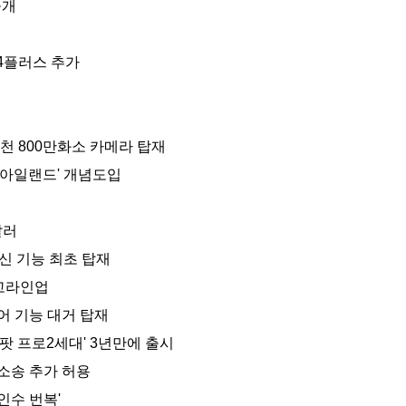
공개
14플러스 추가
 4천 800만화소 카메라 탑재
 아일랜드' 개념도입
달러
신 기능 최초 탑재
고라인업
어 기능 대거 탑재
팟 프로2세대' 3년만에 출시
소송 추가 허용
인수 번복'