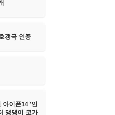
개
 호갱국 인증
 아이폰14 '인
터 댕댕이 코가