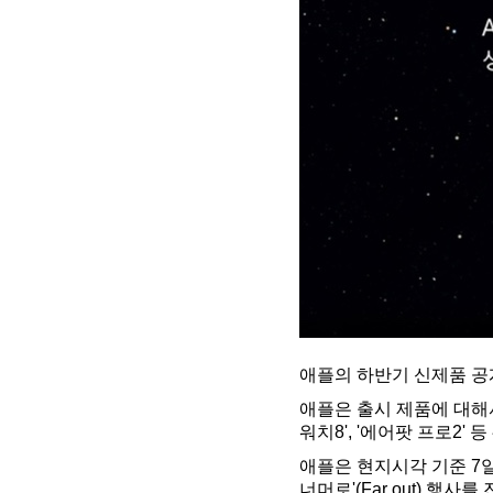
애플의 하반기 신제품 공
애플은 출시 제품에 대해
워치8', '에어팟 프로2
애플은 현지시각 기준 7일
너머로'(Far out) 행사를