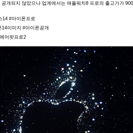
 공개되지 않았으나 업계에서는 애플워치8 프로의 출고가가 900달
14
#아이폰프로
폰14이미지
#아이폰공개
#에어팟프로2