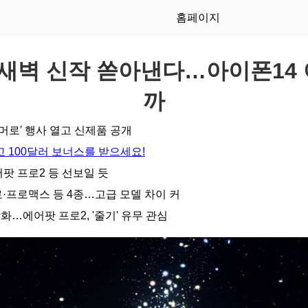
홈페이지
 새벽 신작 쏟아낸다…아이폰14
까
 너머로' 행사 열고 신제품 공개
 100달러 보너스를 받으세요!
팟 프로2 등 선보일 듯
로·프로맥스 등 4종…고급 모델 차이 커
…에어팟 프로2, '줄기' 유무 관심