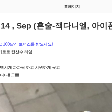
홈페이지
y 14 , Sep (혼술-잭다니엘, 아이폰
 100달러 보너스를 받으세요!
슈가로로 탄산수 라임
 빡시게 파파팍 하고 시원하게 씻고
!! 굳!!!!