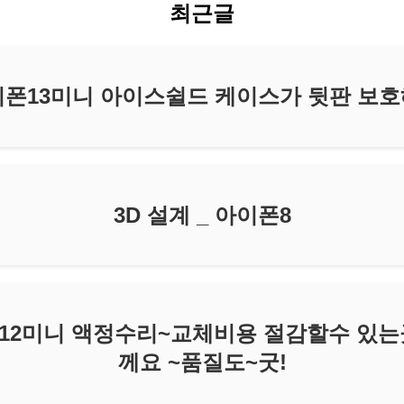
최근글
이폰13미니 아이스쉴드 케이스가 뒷판 보
3D 설계 _ 아이폰8
12미니 액정수리~교체비용 절감할수 있
께요 ~품질도~굿!