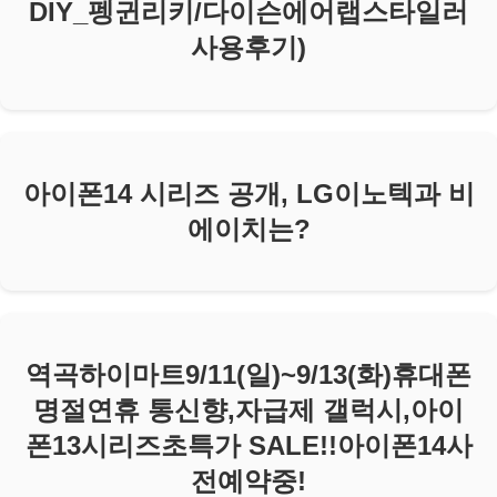
DIY_펭귄리키/다이슨에어랩스타일러
사용후기)
아이폰14 시리즈 공개, LG이노텍과 비
에이치는?
역곡하이마트9/11(일)~9/13(화)휴대폰
명절연휴 통신향,자급제 갤럭시,아이
폰13시리즈초특가 SALE!!아이폰14사
전예약중!