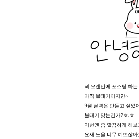
꾀 오랜만에 포스팅 하는 
아직 블태기이지만~
9월 달력은 만들고 싶었
블태기 맞는건가?ㅎ.ㅎ
이번엔 좀 깔끔하게 해보
요새 노을 너무 예쁘잖아