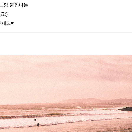
 느낌 물씬나는
요:)
주세요♥