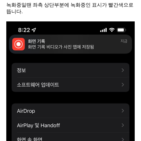
녹화중일땐 좌측 상단부분에 녹화중인 표시가 빨간색으로
뜹니다.