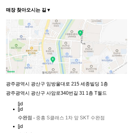
매장 찾아오시는 길▼
광주광역시 광산구 임방울대로 215 세종빌딩 1층
광주광역시 광산구 사암로340번길 31 1층 T월드
[jd
[jd
수완점 -
중흥 S클래스 1차 앞 SKT 수완점
[jd