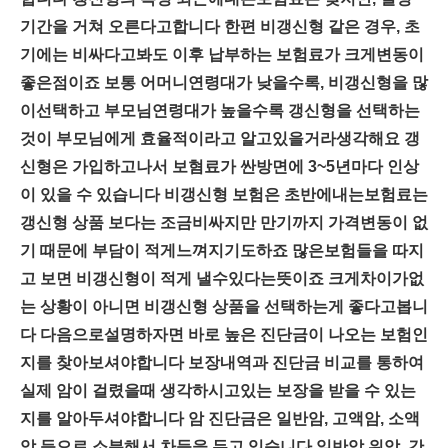
기간을 거쳐 오른다고합니다 한편 비갱신형 같은 경우, 초
기에는 비싸다고봐도 이후 납부하는 보험료가 크게변동이
좋은점이죠 보통 어머니연령대가 낮을수록, 비갱신형을 많
이선택하고 부모님연령대가 높을수록 갱신형을 선택하는
것이 부모님에게 효율적이라고 알고있을거라생각해요 갱
신형은 가입하고나서 보혐료가 싼방면에 3~5년마다 인상
이 있을 수 있습니다 비갱신형 보험은 초반에내는보험료는
갱신형 상품 보다는 조금비싸지만 만기까지 가격변동이 없
기 때문에 부담이 적게느껴지기도하죠 많은보험들을 따지
고 보면 비갱신형이 적게 낼수있다는뜻이죠 크게차이가없
는 상황이 아니면 비갱신형 상품을 선택하는게 좋다고봅니
다 다음으로설명하자면 바로 높은 진단금이 나오는 보험인
지를 찾아보셔야합니다 보장내역과 진단금 비교를 통하여
실제 암이 걸렸을때 생각하시고있는 보장을 받을 수 있는
지를 알아두셔야합니다 암 진단금은 일반암, 고액암, 소액
암 등으로 소분해서 차등을 두고 있습니다 일반암 위암, 간