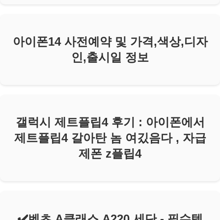
아이폰14 사전예약 및 가격,색상,디자
인,출시일 정보
갤럭시 제트플립4 후기 : 아이폰에서
제트플립4 갈아탄 놈 여깄음다 , 자급
제폰 z플립4
✔️벤츠 A클래스 A220 세단 - 필수템