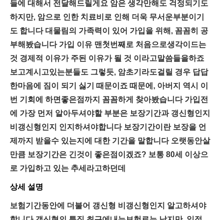
들에 대해서 전달해드릴게요 암은 생각만해도 걱정되기도
하지만, 암으로 인한 치료비로 인해 더욱 무서운부분이기
도 합니다 대물림의 가족력이 있어 가입을 위해, 꼼꼼히 공
부해봤습니다 가입 이유 맨첫번째로 처음으로생각이드는
것 경제적 이유가 주된 이유가 될 것 이라고말씀들을하죠
보고계시고있는분들도 그렇듯, 암초기라도걸릴 경우 답답
한마음에 짐이 되기 싫기 때문이죠 때문에, 아버지 역시 이
번 기회에 하면좋은점까지 꼼꼼하게 찾아봤습니다 가입전
에 가장 먼저 알아두셔야할 부분은 보장기간과 갱신형인지
비갱신형인지 인지하셔야합니다 보장기간이란 보장을 언
제까지 받을수 있는지에 대한 기간을 말합니다 오랫동안살
만큼 보장기간은 긴것이 좋은점이겠죠? 보통 80세 이상으
로 가입하고 있는 추세라고하던데
상세 설명
보험기간동안에 더불어 갱신형 비갱신형인지 알고하셔야
합니다 갱신형의 특징 최근에내는보험료는 낮지만, 일정