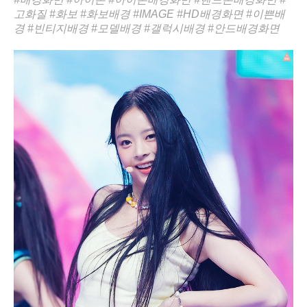
고화질
#화보
#화보배경
#IMAGE
#HD배경화면
#이쁜배
경
#빈티지배경
#모델배경
#갤럭시배경
#안드배경화면