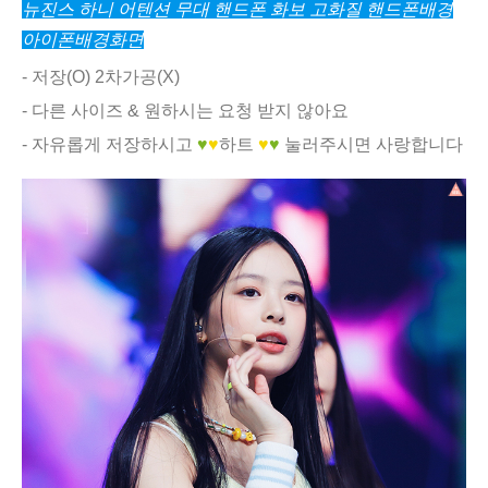
뉴진스 하니 어텐션 무대 핸드폰 화보 고화질 핸드폰배경
아이폰배경화면
- 저장(O) 2차가공(X)
- 다른 사이즈 & 원하시는 요청 받지 않아요
- 자유롭게 저장하시고
♥
♥
하트
♥
♥
눌러주시면 사랑합니다