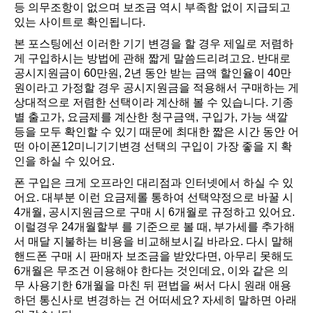
등 의무조항이 없으며 보조금 역시 부족함 없이 지급되고
있는 사이트로 확인됩니다.
본 포스팅에선 이러한 기기 변경을 할 경우 제일로 저렴하
게 구입하시는 방법에 관해 짧게 말씀드리려고요. 반대로
공시지원금이 60만원, 2년 동안 받는 금액 할인율이 40만
원이라고 가정할 경우 공시지원금을 적용해서 구매하는 게
상대적으로 저렴한 선택이라 계산해 볼 수 있습니다. 기종
별 출고가, 요금제를 계산한 청구금액, 구입가, 가능 색깔
등을 모두 확인할 수 있기 때문에 최대한 짧은 시간 동안 어
떤 아이폰12미니기기변경 선택의 구입이 가장 좋을 지 확
인을 하실 수 있어요.
폰 구입은 크게 오프라인 대리점과 인터넷에서 하실 수 있
어요. 대부분 이런 요금제롤 통하여 선택약정으로 바꿀 시
4개월, 공시지원금으로 구매 시 6개월로 규정하고 있어요.
이럴경우 24개월할부 를 기준으로 볼 때, 부가세를 추가해
서 매달 지불하는 비용을 비교해보시길 바라요. 다시 말해
핸드폰 구매 시 판매자 보조금을 받았다면, 아무리 못해도
6개월은 무조건 이용해야 한다는 것인데요, 이와 같은 의
무 사용기한 6개월을 마친 뒤 편법을 써서 다시 원래 애용
하던 통신사로 변경하는 건 어떠세요? 자세히 말하면 아래