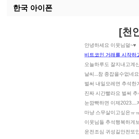
한국 아이폰
[천
안녕하세요 이웃님덜~♥
비트코인 거래를 시작하고
오늘하루도 잘지내고계신
날씨...참 종잡을수없네
벌써 내일모레면 추석한
진짜 시간빨라요 벌써 추석
눈깜빡하면 이제2023....저
마냥 스무살이고싶은ㅠㅠ
이웃님들 추석행복하게
운전조심 귀성길안전또안전