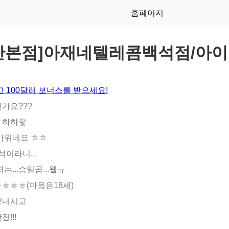
홈페이지
안본점]아재네텔레콤백석점/아이
 100달러 보너스를 받으세요!
가요???
요 하하핳
가위네요 ㅎㅎ
이라니...
는...
슴일곱
...윀ㅠ
ㅎㅎㅎ(마음은18세)
보내시고
!!!