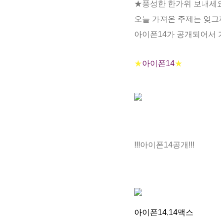
★풍성한 한가위 보내세
오늘 가져온 주제는 엊그제
아이폰14가 공개되어서 
★
아이폰14
★
!!!아이폰14공개!!!
아이폰14,14맥스