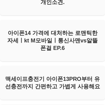
개인소견.
아이폰14 가격에 대처하는 로맨틱한
자세ㅣkt M모바일ㅣ통신사맨vs알뜰
폰걸 EP.6
맥세이프충전기 아이폰13PRO부터 유
선충전까지 간편하고 가볍게 사용해요