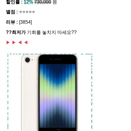
할인률 :
12%
730,000
원
별점
:
⭐⭐⭐⭐⭐
리뷰 :
[3854]
??최저가
기회를 놓치지 마세요??
▶ ▶
◀ ◀