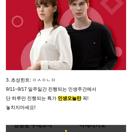
3. 초성힌트: ㅇㅅㅇㄴㅁ
9/11~9/17 일주일간 진행되는 인생주간에서
단 하루만 진행되는 특가
인생오늘만
꼭!
놓치지마세요!