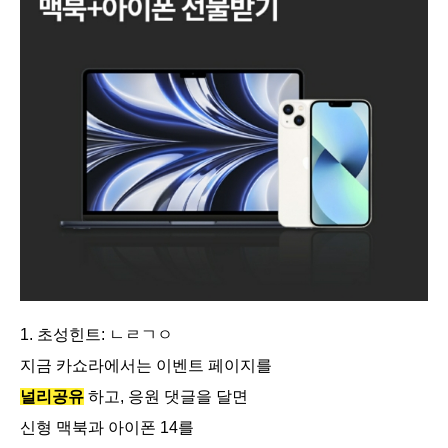
1. 초성힌트: ㄴㄹㄱㅇ
지금 카쇼라에서는 이벤트 페이지를
널리공유
하고, 응원 댓글을 달면
신형 맥북과 아이폰 14를