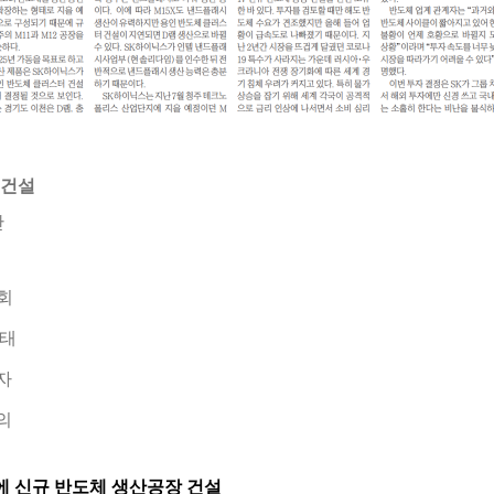
 건설
산
회
형태
자
의
에 신규 반도체 생산공장 건설