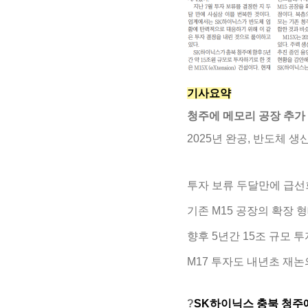
기사요약
청주에 메모리 공장 추가
2025년 완공, 반도체 생
투자 보류 두달만에 급선
기존 M15 공장의 확장 
향후 5년간 15조 규모 투
M17 투자도 내년초 재논
?
SK하이닉스 충북 청주