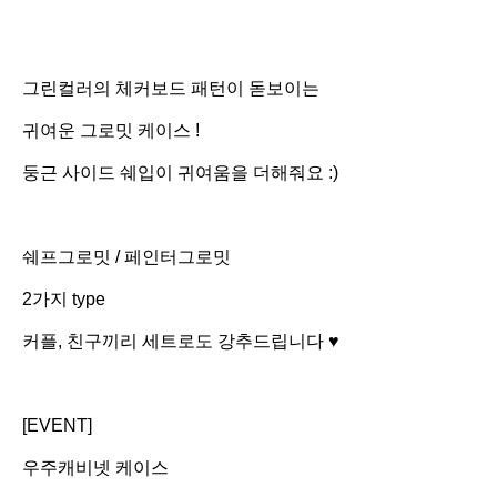
그린컬러의 체커보드 패턴이 돋보이는
귀여운 그로밋 케이스 !
둥근 사이드 쉐입이 귀여움을 더해줘요 :)
쉐프그로밋 / 페인터그로밋
2가지 type
커플, 친구끼리 세트로도 강추드립니다 ♥
[EVENT]
우주캐비넷 케이스