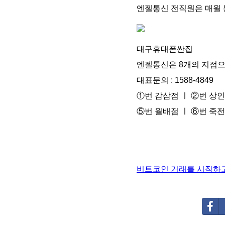
엔젤통신 전직원은 매월 
대구휴대폰싼집
엔젤통신은 8개의 지점으
대표문의 : 1588-4849
①번 감삼점 ㅣ ②번 상인
⑤번 월배점 ㅣ ⑥번 죽전
비트코인 거래를 시작하고