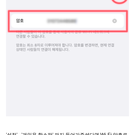
'설정' - '개인용 핫스팟' 까지 들어가주셨다면 Wi-Fi 암호로