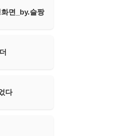
화면_by.슬짱
이더
들었다