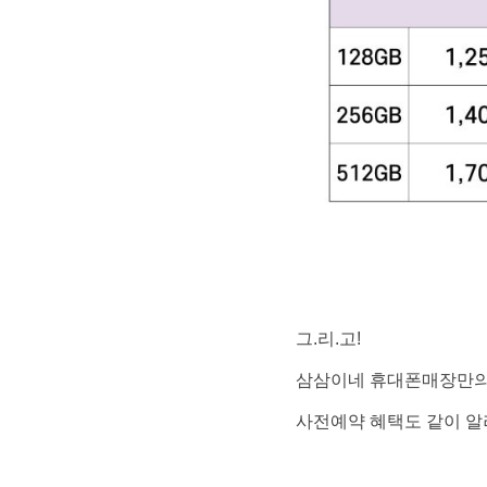
그.리.고!
삼삼이네 휴대폰매장만의
사전예약 혜택도 같이 알려