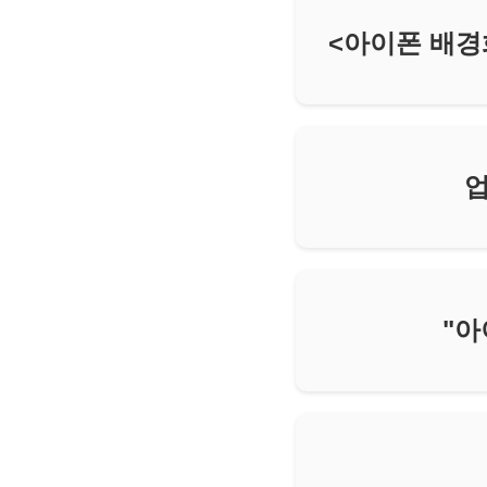
<아이폰 배경
업
"아