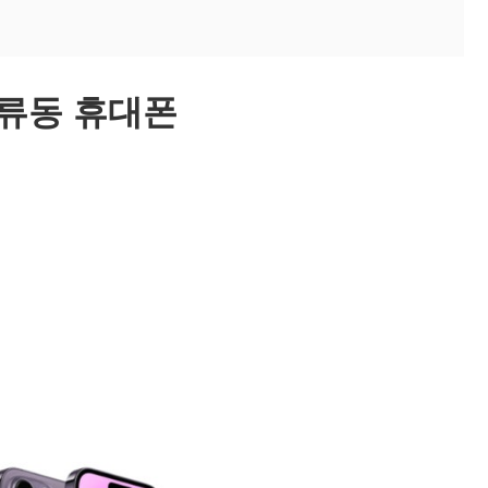
세류동 휴대폰