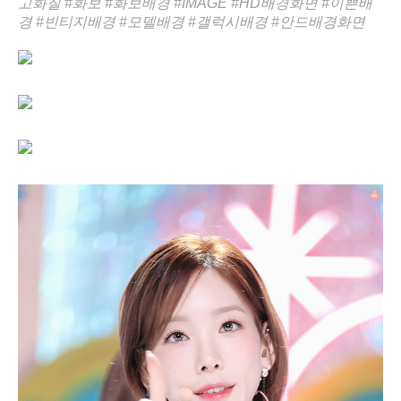
고화질
#화보
#화보배경
#IMAGE
#HD배경화면
#이쁜배
경
#빈티지배경
#모델배경
#갤럭시배경
#안드배경화면