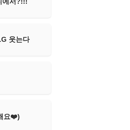
에서?!!!
LG 웃는다
해요❤️)