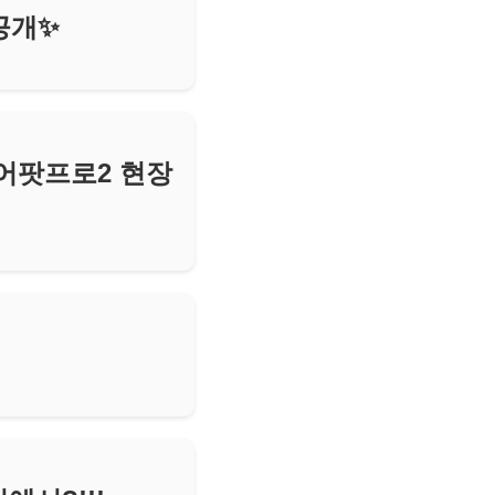
공개✨
에어팟프로2 현장