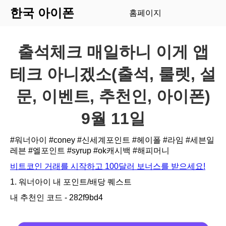
한국 아이폰
홈페이지
출석체크 매일하니 이게 앱
테크 아니겠소(출석, 룰렛, 설
문, 이벤트, 추천인, 아이폰)
9월 11일
#워너아이
#coney
#신세계포인트
#헤이폴
#라임
#세븐일
레븐
#엘포인트
#syrup
#ok캐시백
#해피머니
비트코인 거래를 시작하고 100달러 보너스를 받으세요!
1. 워너아이 내 포인트/배당 퀘스트
내 추천인 코드 - 282f9bd4