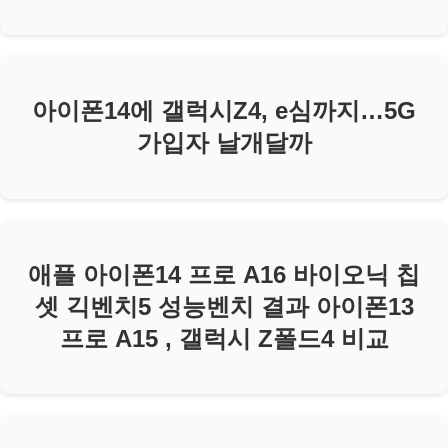
아이폰14에 갤럭시Z4, e심까지…5G
가입자 날개달까
애플 아이폰14 프로 A16 바이오닉 칩
셋 긱벤치5 성능벤치 결과 아이폰13
프로 A15 , 갤럭시 Z폴드4 비교