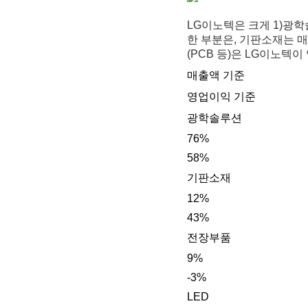
LG이노텍은 크게 1)광학
한 부분은, 기판소재는 매
(PCB 등)은 LG이노텍
매출액 기준
영업이익 기준
광학솔루션
76%
58%
기판소재
12%
43%
전장부품
9%
-3%
LED